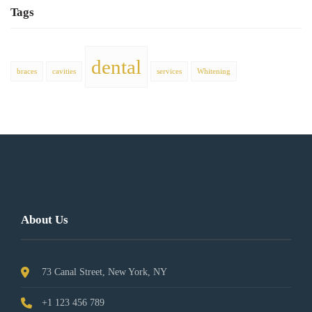
Tags
dental
braces
cavities
services
Whitening
About Us
73 Canal Street, New York, NY
+1 123 456 789